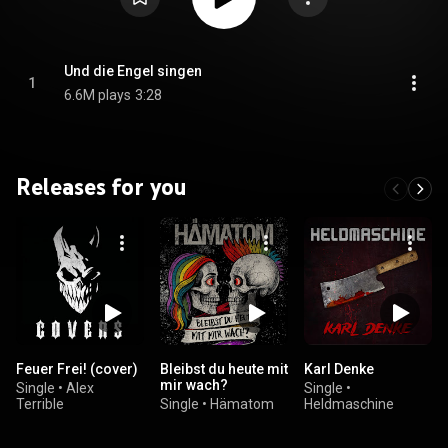
Und die Engel singen
1
6.6M plays
3:28
Releases for you
Feuer Frei! (cover)
Bleibst du heute mit
Karl Denke
mir wach?
Single
•
Alex
Single
•
Terrible
Single
•
Hämatom
Heldmaschine