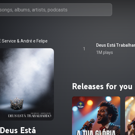
 Service
 & 
André e Felipe
Deus Está Trabalh
1
1M plays
Releases for you
Deus Está