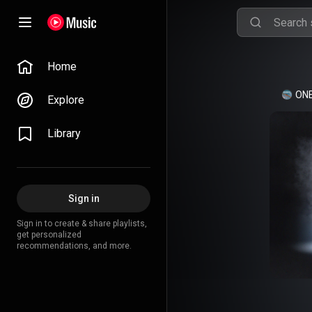
Home
ONE
Explore
Library
Sign in
Sign in to create & share playlists,
get personalized
recommendations, and more.