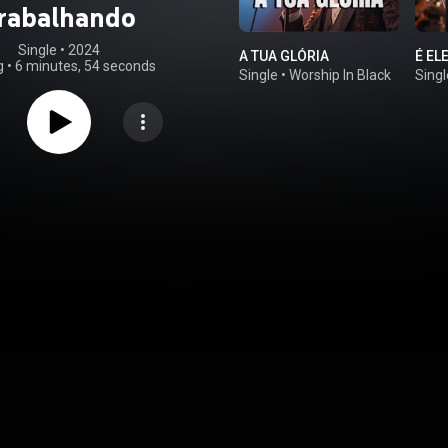
rabalhando
Single
 • 
2024
A TUA GLÓRIA
É EL
g
•
6 minutes, 54 seconds
Single
•
Worship In Black
Singl