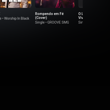
E
Rompendo em Fé
O Leão e o Cordeir
(Cover)
Vivo)
e
•
Worship In Black
Single
•
GROOVE SMG
Single
•
Attos 2 Wor