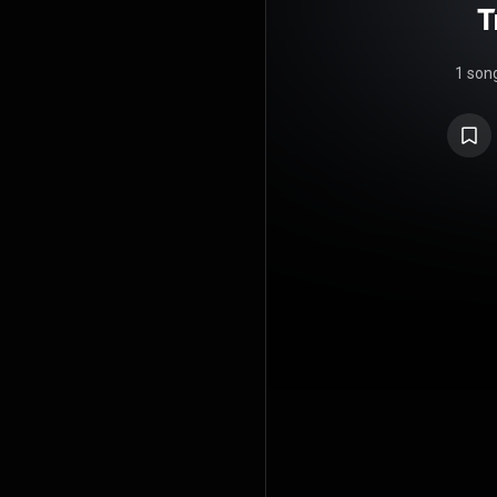
T
1 son