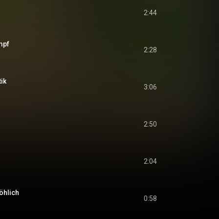
2:44
mpf
2:28
ik
3:06
2:50
2:04
öhlich
0:58