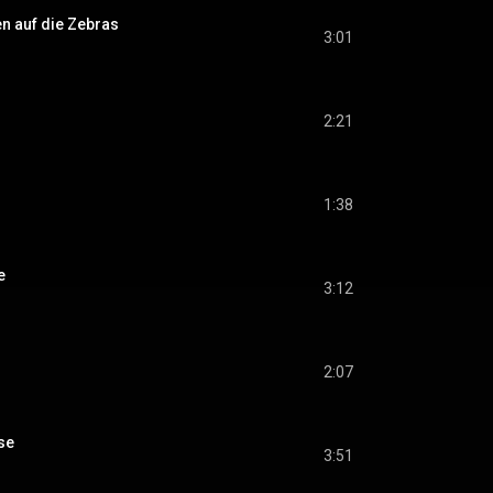
en auf die Zebras
3:01
2:21
1:38
e
3:12
2:07
se
3:51