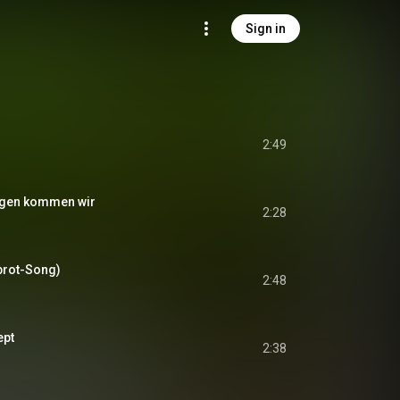
Sign in
2:49
rgen kommen wir
2:28
brot-Song)
2:48
ept
2:38