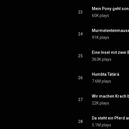
Mein Pony geht son
23
60K plays
Murmelentenmause
24
91K plays
Eine Insel mit zwei
25
363K plays
Humbta Tätärä
26
7.6M plays
Wir machen Krach b
27
22K plays
Da steht ein Pferd a
28
5.1M plays