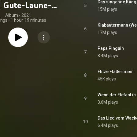
Das singende Käng
 Gute-Laune-
5
15M plays
Lieder
Album
 • 
2021
ongs
•
1 hour, 19 minutes
Klabautermann (We
6
17M plays
Papa Pinguin
7
8.4M plays
Flitze Flattermann
8
45K plays
Wenn der Elefant in
9
3.6M plays
Das Lied vom Wack
10
6.4M plays