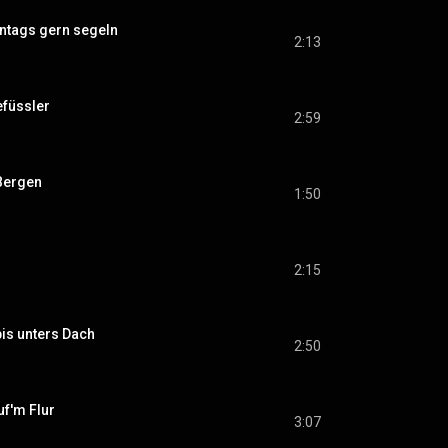
ntags gern segeln
2:13
füssler
2:59
 Bergen
1:50
2:15
is unters Dach
2:50
uf'm Flur
3:07