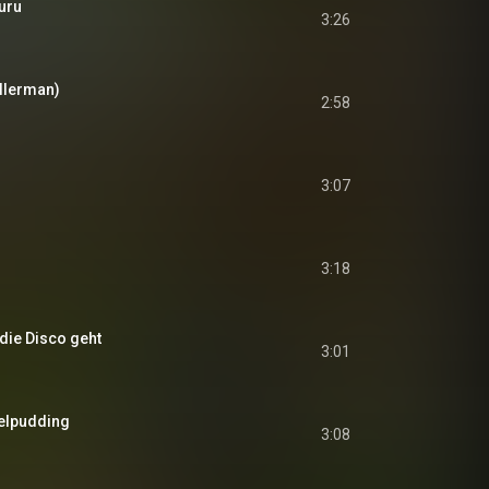
uru
3:26
llerman)
2:58
3:07
3:18
 die Disco geht
3:01
elpudding
3:08