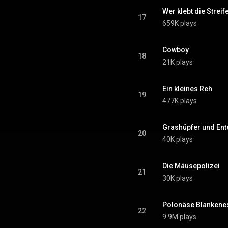
Wer klebt die Streif
17
659K plays
Cowboy
18
21K plays
Ein kleines Reh
19
477K plays
Grashüpfer und Ent
20
40K plays
Die Mäusepolizei
21
30K plays
Polonäse Blankene
22
9.9M plays