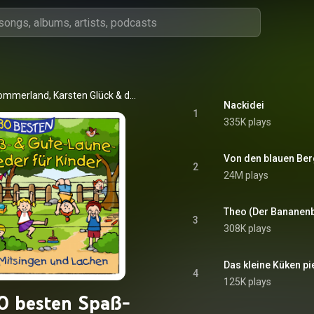
ommerland
, 
Karsten Glück
 & 
die Kita-Frösche
Nackidei
1
335K plays
Von den blauen Be
2
24M plays
Theo (Der Bananen
3
308K plays
Das kleine Küken pi
4
125K plays
0 besten Spaß-