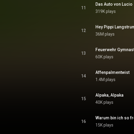
Das Auto von Lucio
11
319K plays
Hey Pippi Langstru
12
36M plays
Feuerwehr Gymnast
13
60K plays
Affenpalmentwist
14
1.4M plays
Alpaka, Alpaka
15
40K plays
Warum bin ich so fr
16
15K plays