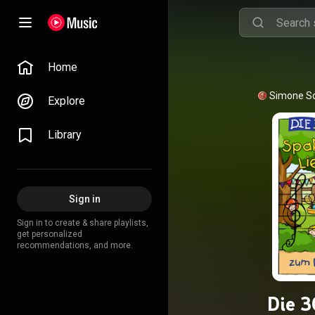
Home
Simone S
Explore
Library
Sign in
Sign in to create & share playlists,
get personalized
recommendations, and more.
Die 3