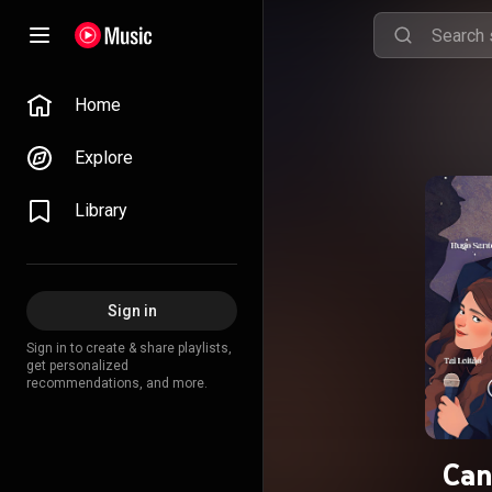
Home
Explore
Library
Sign in
Sign in to create & share playlists,
get personalized
recommendations, and more.
Can