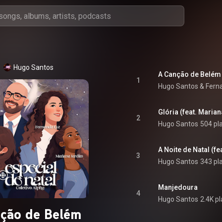
Hugo Santos
A Canção de Belém (
1
Hugo Santos
 & 
Fern
Glória (feat. Maria
2
Hugo Santos
504 pl
A Noite de Natal (fea
3
Hugo Santos
343 pl
Manjedoura
4
Hugo Santos
2.4K p
ção de Belém