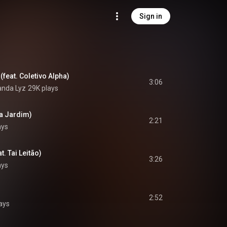
Sign in
feat. Coletivo Alpha)
3:06
anda Lyz
29K plays
na Jardim)
2:21
ays
t. Tai Leitão)
3:26
ays
2:52
lays