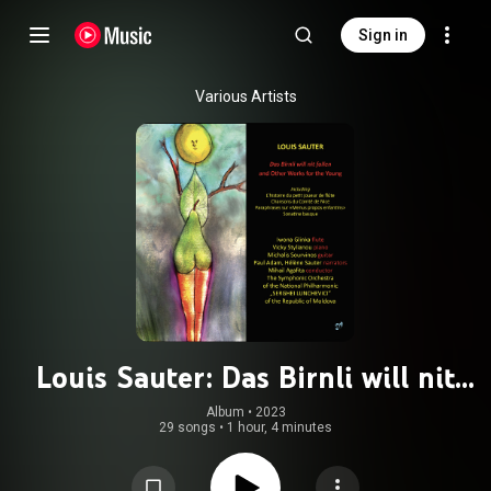
Sign in
Various Artists
Louis Sauter: Das Birnli will nit
fallen & Other Works for the Young
Album
 • 
2023
29 songs
•
1 hour, 4 minutes