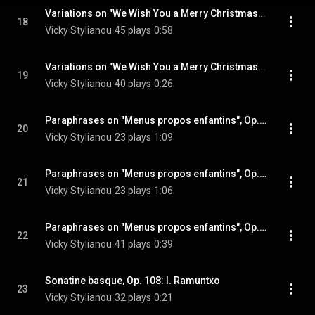
Variations on "We Wish You a Merry Christmas", Op. 14: Var. 4, Minimal Toccata
18
Vicky Stylianou
45 plays
0:58
Variations on "We Wish You a Merry Christmas", Op. 14: Var. 5, Punctual
19
Vicky Stylianou
40 plays
0:26
Paraphrases on "Menus propos enfantins", Op. 100: I. La marche nuptiale du roi des grenouilles
20
Vicky Stylianou
23 plays
1:09
Paraphrases on "Menus propos enfantins", Op. 100: II. La petite princesse des tulipes écoute sa boîte à musique
21
Vicky Stylianou
23 plays
1:06
Paraphrases on "Menus propos enfantins", Op. 100: III. Valse de la tarte au citron
22
Vicky Stylianou
41 plays
0:39
Sonatine basque, Op. 108: I. Ramuntxo
23
Vicky Stylianou
32 plays
0:21