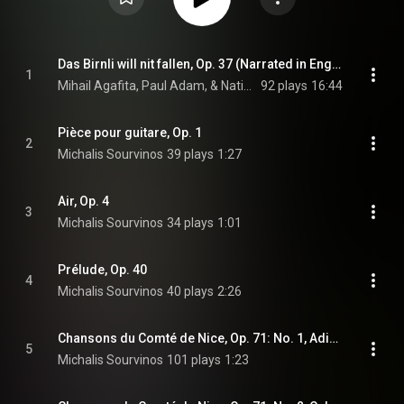
Das Birnli will nit fallen, Op. 37 (Narrated in English)
1
Mihail Agafita, Paul Adam, & National Philharmonic "Serghei Lunchevici"
92 plays
16:44
Pièce pour guitare, Op. 1
2
Michalis Sourvinos
39 plays
1:27
Air, Op. 4
3
Michalis Sourvinos
34 plays
1:01
Prélude, Op. 40
4
Michalis Sourvinos
40 plays
2:26
Chansons du Comté de Nice, Op. 71: No. 1, Adiéu paure carneval
5
Michalis Sourvinos
101 plays
1:23