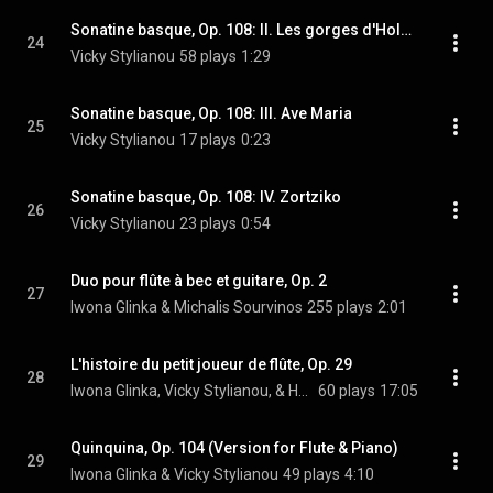
Sonatine basque, Op. 108: II. Les gorges d'Holzarte
24
Vicky Stylianou
58 plays
1:29
Sonatine basque, Op. 108: III. Ave Maria
25
Vicky Stylianou
17 plays
0:23
Sonatine basque, Op. 108: IV. Zortziko
26
Vicky Stylianou
23 plays
0:54
Duo pour flûte à bec et guitare, Op. 2
27
Iwona Glinka & Michalis Sourvinos
255 plays
2:01
L'histoire du petit joueur de flûte, Op. 29
28
Iwona Glinka, Vicky Stylianou, & Hélène Sauter
60 plays
17:05
Quinquina, Op. 104 (Version for Flute & Piano)
29
Iwona Glinka & Vicky Stylianou
49 plays
4:10