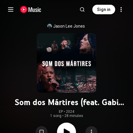
Sign in
Jason Lee Jones
Som dos Mártires (feat. Gabi
Sampaio & Nívea Soares)
EP
 • 
2024
1 song
•
28 minutes