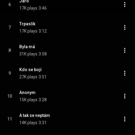
Jaro
6
17K plays
3:46
Trpaslík
7
17K plays
3:12
Byla má
8
31K plays
3:58
Kdo se bojí
9
27K plays
3:51
Anonym
10
15K plays
3:28
A tak se neptám
11
14K plays
3:31