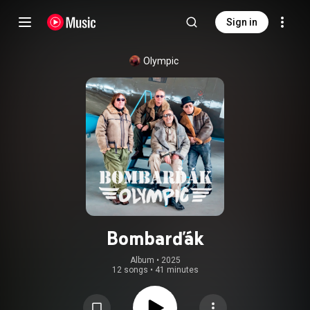
Sign in
Olympic
Bombarďák
Album
 • 
2025
12 songs
•
41 minutes