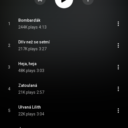
Bombarďák
1
244K plays
4:13
Dřív než se setmí
2
217K plays
3:27
Heja, heja
3
48K plays
3:03
Zatoulaná
4
21K plays
2:57
Uřvaná Lilith
5
22K plays
3:04