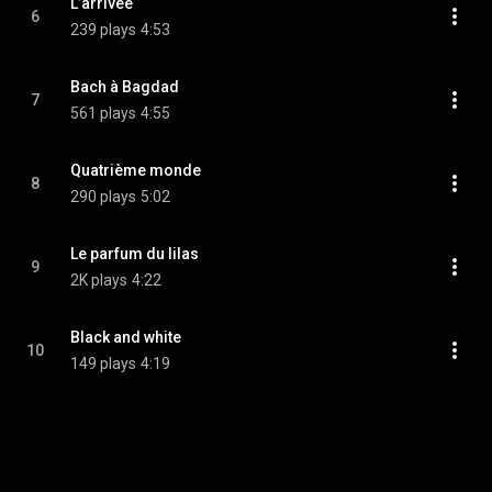
L’arrivée
6
239 plays
4:53
Bach à Bagdad
7
561 plays
4:55
Quatrième monde
8
290 plays
5:02
Le parfum du lilas
9
2K plays
4:22
Black and white
10
149 plays
4:19