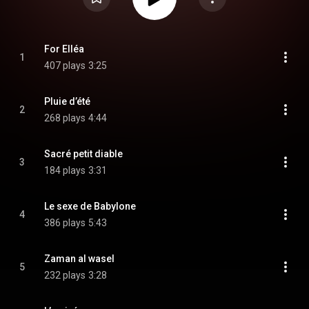
For Elléa
1
407 plays
3:25
Pluie d’été
2
268 plays
4:44
Sacré petit diable
3
184 plays
3:31
Le sexe de Babylone
4
386 plays
5:43
Zaman al wasel
5
232 plays
3:28