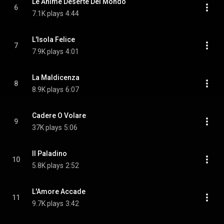
Le Anime Deserte Del Mondo
6
7.1K plays
4:44
L'Isola Felice
7
7.9K plays
4:01
La Maldicenza
8
8.9K plays
6:07
Cadere O Volare
9
37K plays
5:06
Il Paladino
10
5.8K plays
2:52
L'Amore Accade
11
9.7K plays
3:42