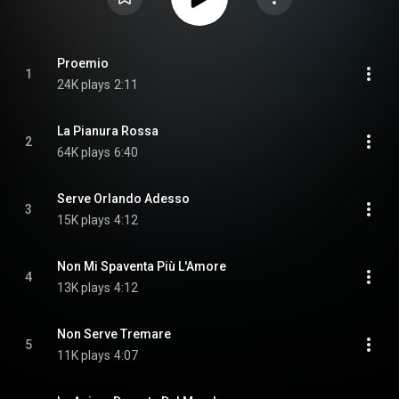
Proemio
1
24K plays
2:11
La Pianura Rossa
2
64K plays
6:40
Serve Orlando Adesso
3
15K plays
4:12
Non Mi Spaventa Più L'Amore
4
13K plays
4:12
Non Serve Tremare
5
11K plays
4:07