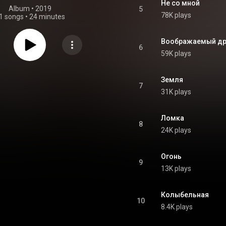
Не со мной
Album
 • 
2019
5
78K plays
1 songs
•
24 minutes
Воображаемый др
6
59K plays
Земля
7
31K plays
Ломка
8
24K plays
Огонь
9
13K plays
Колыбельная
10
8.4K plays