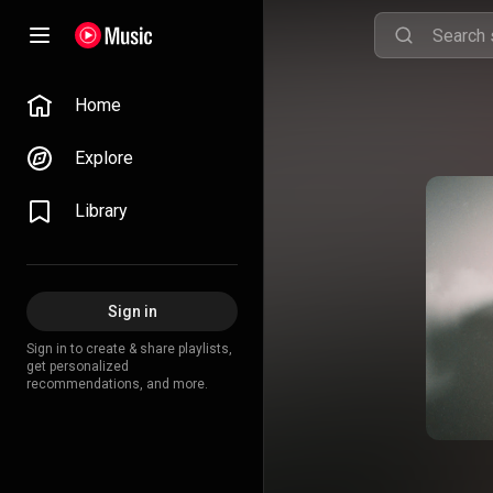
Home
Explore
Library
Sign in
Sign in to create & share playlists,
get personalized
recommendations, and more.