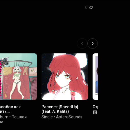
0:32
особов как
Рассвет [SpeedUp]
Стример андрей
ить...
(feat. A. Kalita)
Single
•
БЛЭЙЗЕ
lbum
•
Пошлая
Single
•
AsteraSounds
ли