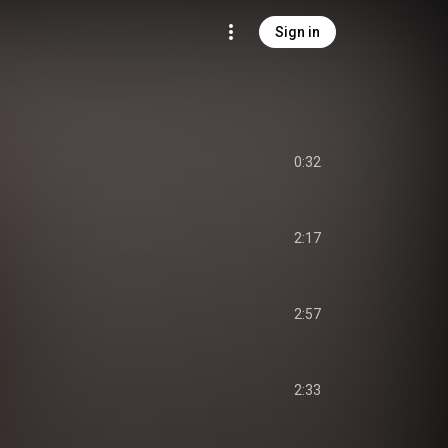
Sign in
0:32
2:17
2:57
2:33