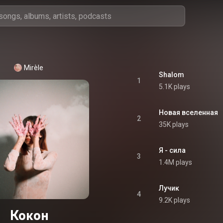
Mirèle
Shalom
1
5.1K plays
Новая вселенная
2
35K plays
Я - сила
3
1.4M plays
Лучик
4
9.2K plays
Кокон