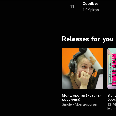
Goodbye
11
1.9K plays
Releases for you
Моя дорогая (красная
8 сп
королева)
брос
Single
•
Моя дорогая
A
Мол