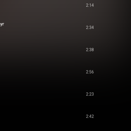
2:14
уг
2:34
2:38
2:56
2:23
2:42