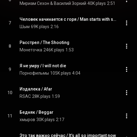
Мириам Сехон & Василий Зоркий
40K plays
2:51
Человек начинается с горя / Man starts with sorrow
7
Шым
69K plays
2:16
Расстрел / The Shooting
8
Монеточка
246K plays
1:53
Я не умру / I will not die
9
Порнофильмы
105K plays
4:04
Издалека / Afar
10
RSAC
28K plays
1:59
Бедняк / Beggar
11
хмыров
30K plays
2:17
Это так важно сейчас / It’s all so important now