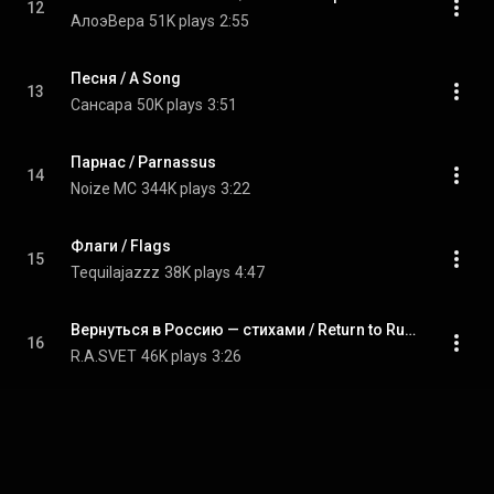
12
АлоэВера
51K plays
2:55
Песня / A Song
13
Сансара
50K plays
3:51
Парнас / Parnassus
14
Noize MC
344K plays
3:22
Флаги / Flags
15
Tequilajazzz
38K plays
4:47
Вернуться в Россию — стихами / Return to Russia — but in verse
16
R.A.SVET
46K plays
3:26