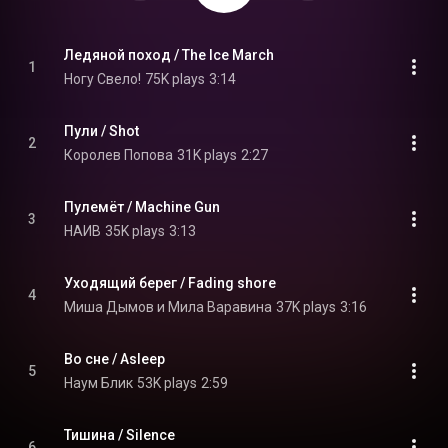
Ледяной поход / The Ice March
1
Ногу Свело!
75K plays
3:14
Пули / Shot
2
Королев Попова
31K plays
2:27
Пулемёт / Machine Gun
3
НАИВ
35K plays
3:13
Уходящий берег / Fading shore
4
Миша Дымов и Мила Варавина
37K plays
3:16
Во сне / Asleep
5
Наум Блик
53K plays
2:59
Тишина / Silence
6