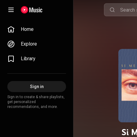
Home
Explore
Library
Sign in
Sign in to create & share playlists,
get personalized
recommendations, and more.
Si 