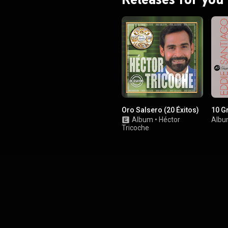
Oro Salsero (20 Éxitos)
10 G
Album
•
Héctor
Alb
Tricoche