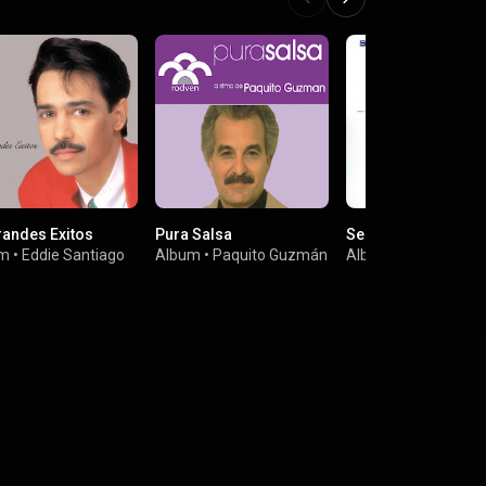
randes Exitos
Pura Salsa
Serie Sensacional
um
•
Eddie Santiago
Album
•
Paquito Guzmán
Album
•
Paquito Gu