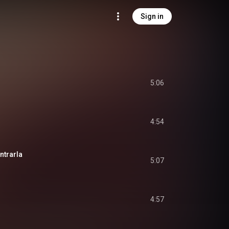
Sign in
5:06
4:54
ntrarla
5:07
4:57