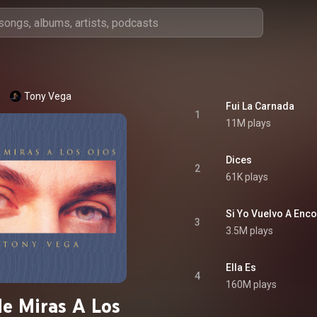
Tony Vega
Fui La Carnada
1
11M plays
Dices
2
61K plays
Si Yo Vuelvo A Enco
3
3.5M plays
Ella Es
4
160M plays
Me Miras A Los