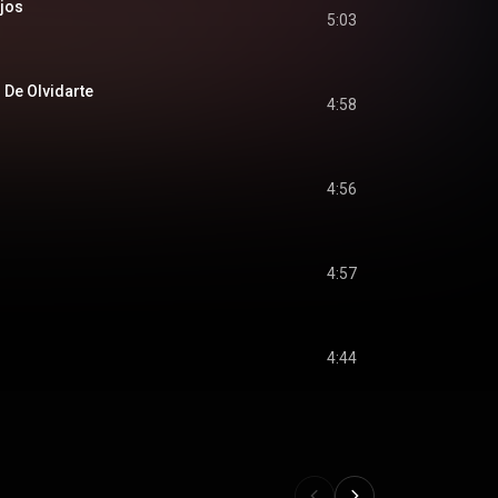
Ojos
5:03
 De Olvidarte
4:58
4:56
4:57
4:44