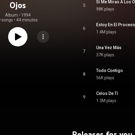
Si Me Miras A Los 
Ojos
5
98K plays
Album
 • 
1994
9 songs
•
44 minutes
Estoy En El Proceso
6
1.4M plays
Una Vez Más
7
37K plays
Todo Contigo
8
56K plays
Celos De Tí
9
1.3M plays
Releases for you