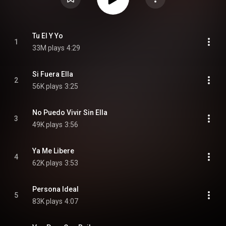
Tu El Y Yo
1
33M plays
4:29
Si Fuera Ella
2
56K plays
3:25
No Puedo Vivir Sin Ella
3
49K plays
3:56
Ya Me Libere
4
62K plays
3:53
Persona Ideal
5
83K plays
4:07