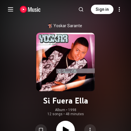
Sign in
Yoskar Sarante
Si Fuera Ella
Album
 • 
1998
12 songs
•
48 minutes