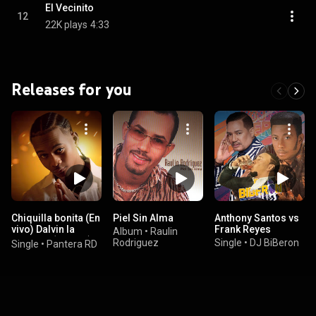
El Vecinito
12
22K plays
4:33
Releases for you
Chiquilla bonita (En
Piel Sin Alma
Anthony Santos vs
vivo) Dalvin la
Frank Reyes
Album
•
Raulin
melodia (En vivo)
Rodriguez
Single
•
DJ BiBeron
Single
•
Pantera RD