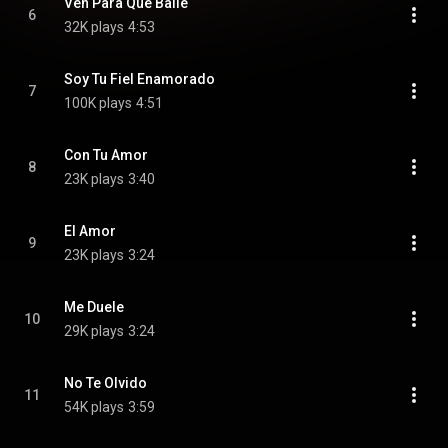
Ven Para Que Baile
6
32K plays
4:53
Soy Tu Fiel Enamorado
7
100K plays
4:51
Con Tu Amor
8
23K plays
3:40
El Amor
9
23K plays
3:24
Me Duele
10
29K plays
3:24
No Te Olvido
11
54K plays
3:59