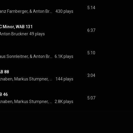
5:14
Alois Mühlbacher, Franz Farnberger, & Anton Bruckner
430 plays
 C Minor, WAB 131
6:37
 Anton Bruckner
49 plays
5:10
Alois Mühlbacher, Klaus Sonnleitner, & Anton Bruckner
6.1K plays
AB 88
3:04
St. Florianer Sängerknaben, Markus Stumpner, Klaus Sonnleitner, and Anton Bruckner
144 plays
B 46
5:07
St. Florianer Sängerknaben, Markus Stumpner, Klaus Sonnleitner, and Anton Bruckner
2.8K plays