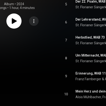
Der 22. Psalm, WAB
Album
 • 
2024
5
ongs
•
1 hour, 4 minutes
6
Herbstlied, WAB 73
7
Um Mitternacht, WA
8
Erinnerung, WAB 11
9
Franz Farnberger & 
Mein Herz und dei
10