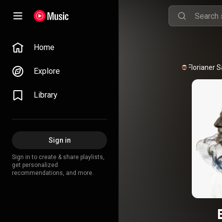
Home
St. Florianer
Explore
Library
Sign in
Sign in to create & share playlists,
get personalized
recommendations, and more.