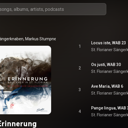
 Sängerknaben
, 
Markus Stumpner
 & 
Anton Bruckner
Locus iste, WAB 23
1
St. Florianer Sänge
Os justi, WAB 30
2
St. Florianer Sänge
Ave Maria, WAB 6
3
St. Florianer Sänge
Pange lingua, WAB 
4
St. Florianer Sänge
Erinnerung