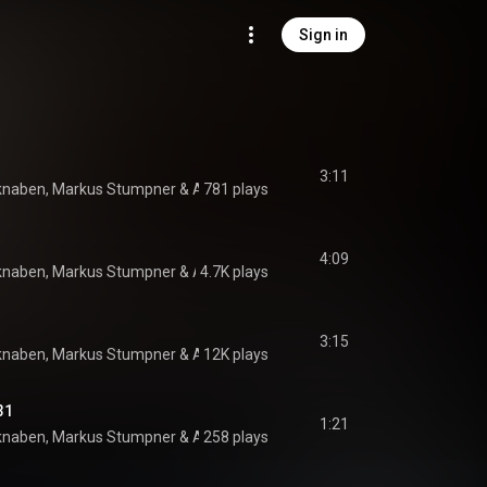
Sign in
3:11
rknaben
, 
Markus Stumpner
 & 
Anton Bruckner
781 plays
4:09
rknaben
, 
Markus Stumpner
 & 
4.7K plays
Anton Bruckner
3:15
rknaben
, 
Markus Stumpner
 & 
Anton Bruckner
12K plays
31
1:21
rknaben
, 
Markus Stumpner
 & 
Anton Bruckner
258 plays