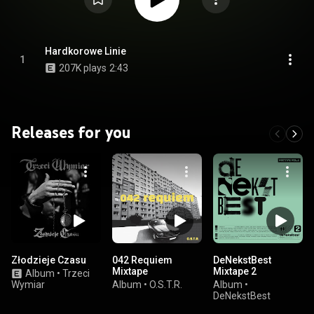
Hardkorowe Linie
1
207K plays
2:43
Releases for you
Złodzieje Czasu
042 Requiem
DeNekstBest
Mixtape
Mixtape 2
Album
•
Trzeci
Wymiar
Album
•
O.S.T.R.
Album
•
DeNekstBest