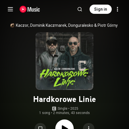
Sign in
Kaczor
, 
Dominik Kaczmarek
, 
Donguralesko
 & 
Piotr Górny
Hardkorowe Linie
Single
 • 
2025
1 song
•
2 minutes, 43 seconds