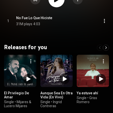
No Fue Lo Que Hiciste
1
31M plays
4:03
Releases for you
El Privilegio De
Aunque Sea En Otra
Ya estuve ahí
Amar
Vida (En Vivo)
Single
•
Griss
Single
•
Mijares &
Single
•
Ingrid
Romero
Lucero Mijares
Contreras