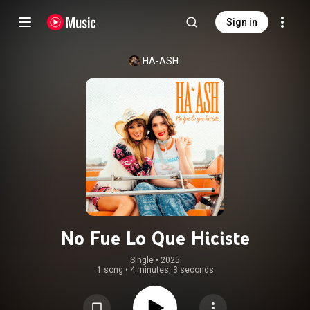
Sign in
HA-ASH
No Fue Lo Que Hiciste
Single
 • 
2025
1 song
•
4 minutes, 3 seconds