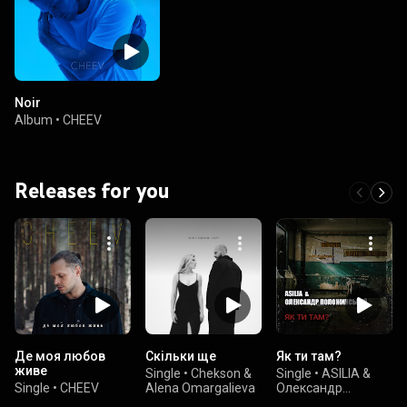
Noir
Album
•
CHEEV
Releases for you
Де моя любов
Скільки ще
Як ти там?
живе
Single
•
Chekson &
Single
•
ASILIA &
Single
•
CHEEV
Alena Omargalieva
Олександр
Положинський