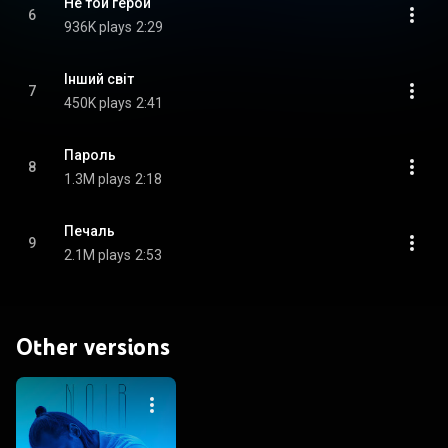
Не той герой
6
936K plays
2:29
Інший світ
7
450K plays
2:41
Пароль
8
1.3M plays
2:18
Печаль
9
2.1M plays
2:53
Other versions