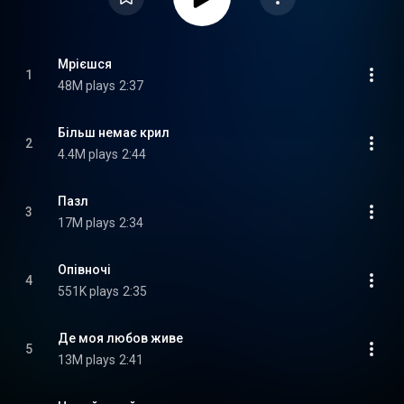
Мрієшся
1
48M plays
2:37
Більш немає крил
2
4.4M plays
2:44
Пазл
3
17M plays
2:34
Опівночі
4
551K plays
2:35
Де моя любов живе
5
13M plays
2:41