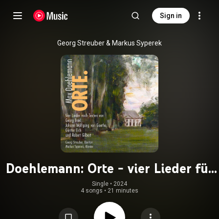
Sign in
Georg Streuber & Markus Syperek
Doehlemann: Orte - vier Lieder für
Bariton und Klavier
Single
 • 
2024
4 songs
•
21 minutes