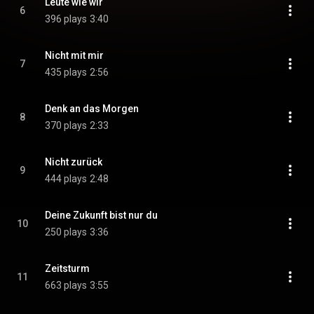
Leute wie wir
6
396 plays
3:40
Nicht mit mir
7
435 plays
2:56
Denk an das Morgen
8
370 plays
2:33
Nicht zurück
9
444 plays
2:48
Deine Zukunft bist nur du
10
250 plays
3:36
Zeitsturm
11
663 plays
3:55