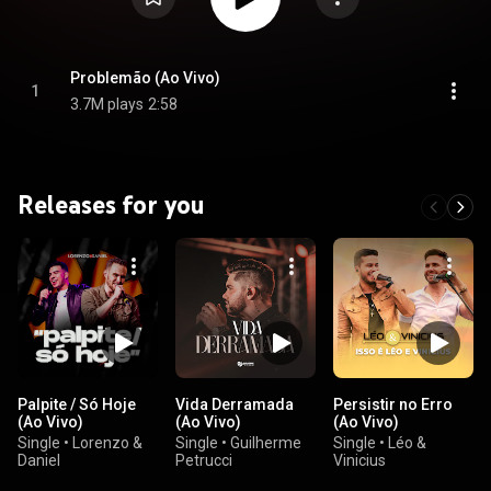
Problemão (Ao Vivo)
1
3.7M plays
2:58
Releases for you
Palpite / Só Hoje
Vida Derramada
Persistir no Erro
(Ao Vivo)
(Ao Vivo)
(Ao Vivo)
Single
•
Lorenzo &
Single
•
Guilherme
Single
•
Léo &
Daniel
Petrucci
Vinicius