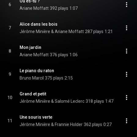
Où es-tu ?
6
Ariane Moffatt
392 plays
1:07
Alice dans les bois
7
Jérôme Minière & Ariane Moffatt
287 plays
1:21
Mon jardin
8
Ariane Moffatt
376 plays
1:06
Le piano du raton
9
Bruno Marcil
375 plays
2:15
Grand et petit
10
Jérôme Minière & Salomé Leclerc
318 plays
1:47
Une souris verte
11
Jérôme Minière & Frannie Holder
362 plays
0:27