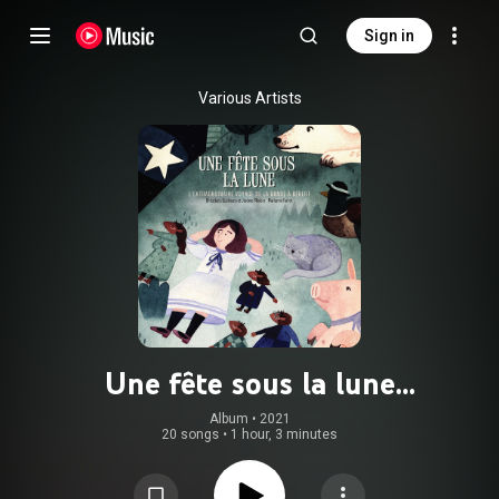
Sign in
Various Artists
Une fête sous la lune
(L'extraordinaire voyage de la bande
Album
 • 
2021
20 songs
•
1 hour, 3 minutes
à Bébert)