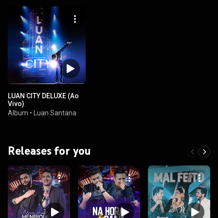
LUAN CITY DELUXE (Ao
Vivo)
Album
•
Luan Santana
Releases for you