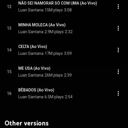
NÃO SEI NAMORAR SÓ COM UMA (Ao Vivo)
12
Luan Santana
15M plays
3:08
MINHA MOLECA (Ao Vivo)
13
Luan Santana
2.9M plays
2:32
CELTA (Ao Vivo)
14
Luan Santana
17M plays
3:09
ME USA (Ao Vivo)
15
Luan Santana
26M plays
2:39
BÊBADOS (Ao Vivo)
16
Luan Santana
6.5M plays
2:54
Other versions