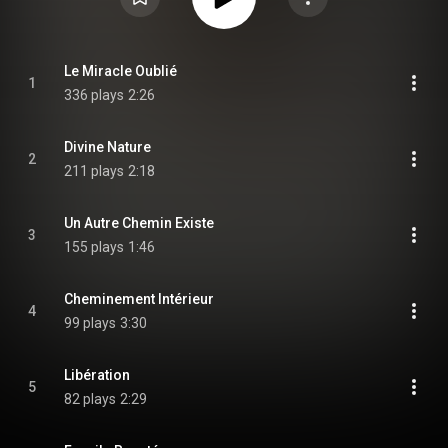
Le Miracle Oublié
1
336 plays
2:26
Divine Nature
2
211 plays
2:18
Un Autre Chemin Existe
3
155 plays
1:46
Cheminement Intérieur
4
99 plays
3:30
Libération
5
82 plays
2:29