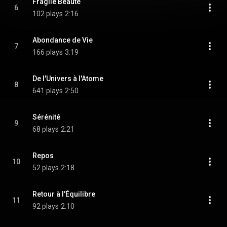
Fragile Beauté
6
102 plays
2:16
Abondance de Vie
7
166 plays
3:19
De l'Univers à l'Atome
8
641 plays
2:50
Sérénité
9
68 plays
2:21
Repos
10
52 plays
2:18
Retour à l'Équilibre
11
92 plays
2:10