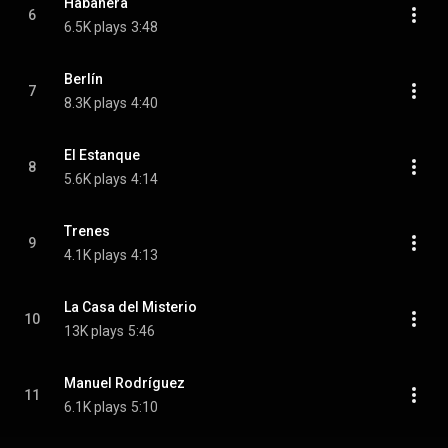
Habanera
6
6.5K plays
3:48
Berlín
7
8.3K plays
4:40
El Estanque
8
5.6K plays
4:14
Trenes
9
4.1K plays
4:13
La Casa del Misterio
10
13K plays
5:46
Manuel Rodríguez
11
6.1K plays
5:10