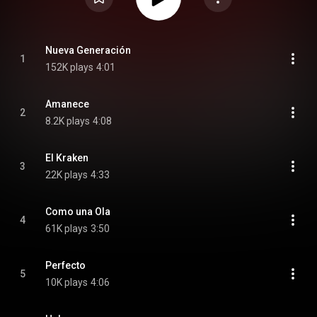
Nueva Generación
1
152K plays
4:01
Amanece
2
8.2K plays
4:08
El Kraken
3
22K plays
4:33
Como una Ola
4
61K plays
3:50
Perfecto
5
10K plays
4:06