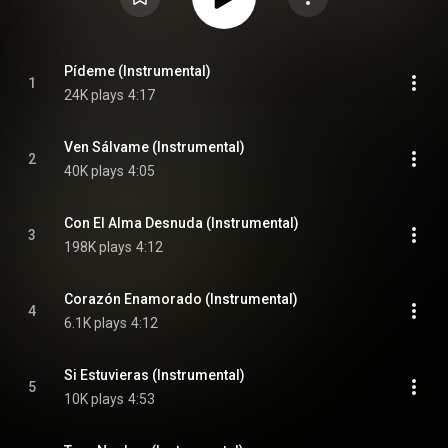
Pídeme (Instrumental)
1
24K plays
4:17
Ven Sálvame (Instrumental)
2
40K plays
4:05
Con El Alma Desnuda (Instrumental)
3
198K plays
4:12
Corazón Enamorado (Instrumental)
4
6.1K plays
4:12
Si Estuvieras (Instrumental)
5
10K plays
4:53