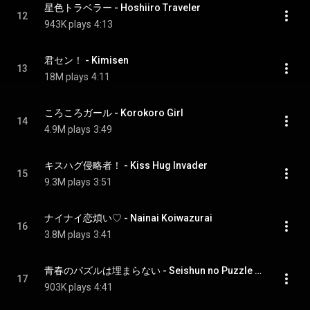
星色トラベラー - Hoshiiro Traveler
12
943K plays
4:13
君セン！ - Kimisen
13
18M plays
4:11
ころころガール - Korokoro Girl
14
4.9M plays
3:49
キスハグ侵略者！ - Kiss Hug Invader
15
9.3M plays
3:51
ナイナイ恋煩い♡ - Nainai Koiwazurai
16
3.8M plays
3:41
青春のパズルは埋まらない - Seishun no Puzzle ha Umaranai
17
903K plays
4:41