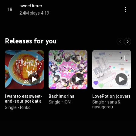
sweet timer
18
2.4M plays
4:19
Releases for you
I want to eat sweet-
Bachimorina
LovePotion (cover)
and-sour pork at a
Single
•
iON!
Single
•
sana &
Chinese restaurant
nayugorou
Single
•
Rinko
(Sped Up Ver.)