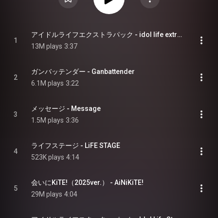
アイドルライフエクストラパック - idol life extra pack
1
13M plays
3:37
ガンバッテンダー - Ganbattender
2
6.1M plays
3:22
メッセージ - Message
3
1.5M plays
3:36
ライフステージ - LiFE STAGE
4
523K plays
4:14
会いにKiTE!（2025ver.） - AiNiKiTE!
5
29M plays
4:04