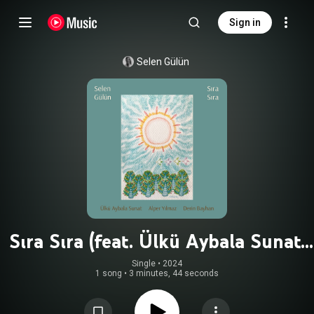
Sign in
Selen Gülün
Sıra Sıra (feat. Ülkü Aybala Sunat,
Alper Yılmaz & Derin Bayhan)
Single
 • 
2024
1 song
•
3 minutes, 44 seconds