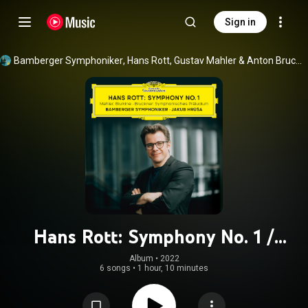
Sign in
Bamberger Symphoniker
, 
Hans Rott
, 
Gustav Mahler
 & 
Anton Bruckner
Hans Rott: Symphony No. 1 /
Mahler: Blumine / Bruckner:
Album
 • 
2022
6 songs
•
1 hour, 10 minutes
Symphonisches Präludium