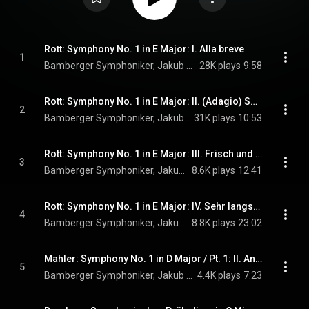
Rott: Symphony No. 1 in E Major: I. Alla breve
1
Bamberger Symphoniker, Jakub Hrůša, & Hans Rott
28K plays
9:58
Rott: Symphony No. 1 in E Major: II. (Adagio) Sehr langsam
2
Bamberger Symphoniker, Jakub Hrůša, & Hans Rott
31K plays
10:53
Rott: Symphony No. 1 in E Major: III. Frisch und lebhaft
3
Bamberger Symphoniker, Jakub Hrůša, & Hans Rott
8.6K plays
12:41
Rott: Symphony No. 1 in E Major: IV. Sehr langsam - Belebt
4
Bamberger Symphoniker, Jakub Hrůša, & Hans Rott
8.8K plays
23:02
Mahler: Symphony No. 1 in D Major / Pt. 1: II. Andante allegretto "Blumine"
5
Bamberger Symphoniker, Jakub Hrůša, & Gustav Mahler
4.4K plays
7:23