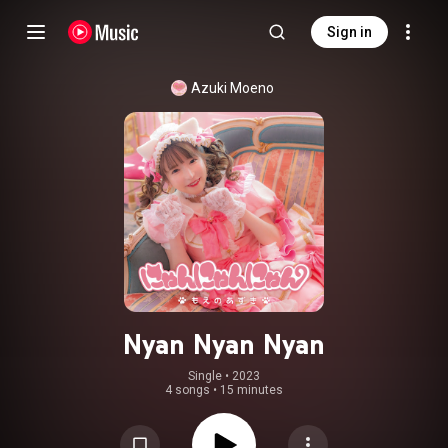
Sign in
Azuki Moeno
Nyan Nyan Nyan
Single
 • 
2023
4 songs
•
15 minutes