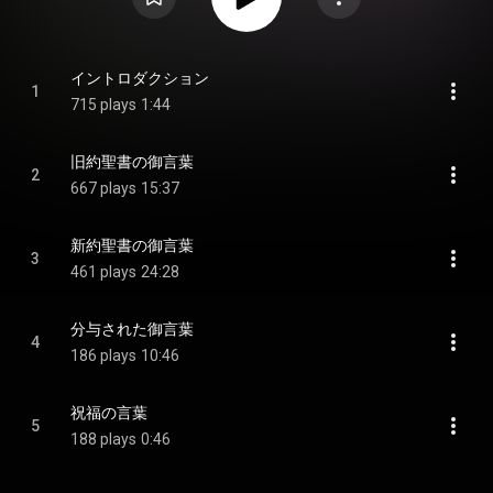
イントロダクション
1
715 plays
1:44
旧約聖書の御言葉
2
667 plays
15:37
新約聖書の御言葉
3
461 plays
24:28
分与された御言葉
4
186 plays
10:46
祝福の言葉
5
188 plays
0:46