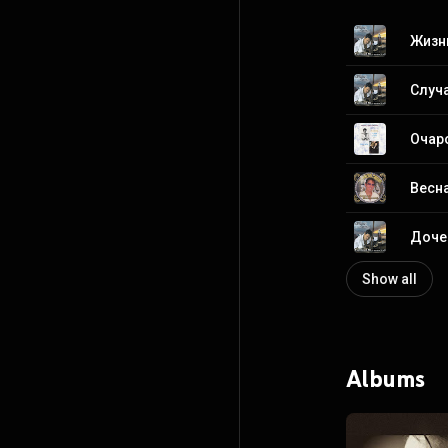
Жизнь
Очар
Весна
Дочен
Show all
Albums