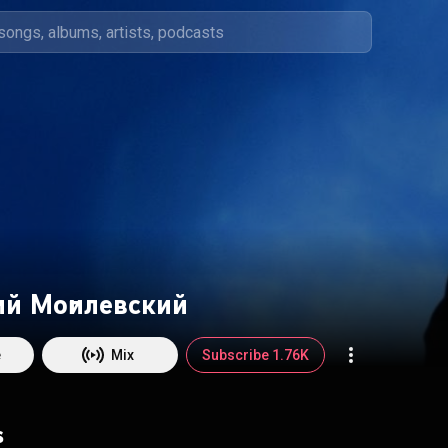
й Могилевский
e
Mix
Subscribe 1.76K
s