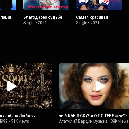
 пацан
Благодарен судьбе
Самая красивая
Single
•
2021
Single
•
2021
 Случайная Любовь
💔🎶 КАК Я СКУЧАЮ ПО ТЕБЕ 🎺💋💘
d999
•
51K views
Агатолий Бардин музыка
•
38K views