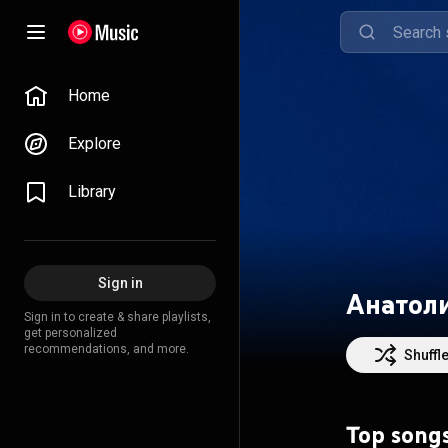
Home
Explore
Library
Sign in
Анатоли
Sign in to create & share playlists,
get personalized
recommendations, and more.
Shuffl
Top song