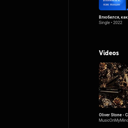
Влюбился, как
Single
•
2022
Videos
Oliver Stone -
MusicOnMyMin