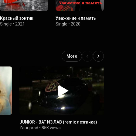
Красный зонтик
Уважение и память
Друзья
Single
•
2021
Single
•
2020
Single
•
2018
More
JUNIOR - ВАТ ИЗ ЛАВ (remix лезгинка)
Oliver Ston
Zaur prod
•
85K views
MusicOnMy