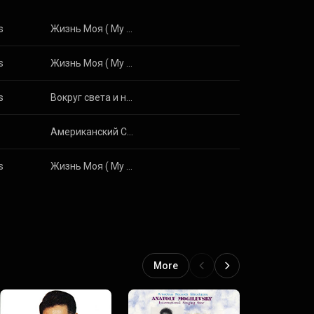
s
Жизнь Моя ( My Life)
s
Жизнь Моя ( My Life)
s
Вокруг света и назад в Россию
Американский Самоцвет ( American Samocvet )
s
Жизнь Моя ( My Life)
More