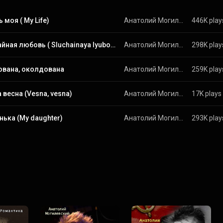
 моя ( My Life)
Анатолий Могилевский (Anatoly Mogilevsky)
446K play
Случайная любовь ( Sluchainaya lyubov')
Анатолий Могилевский (Anatoly Mogilevsky)
298K play
ована, околдована
Анатолий Могилевский
259K play
 весна (Vesna, vesna)
Анатолий Могилевский (Anatoly Mogilevsky)
17K plays
ька (My daughter)
Анатолий Могилевский (Anatoly Mogilevsky)
293K play