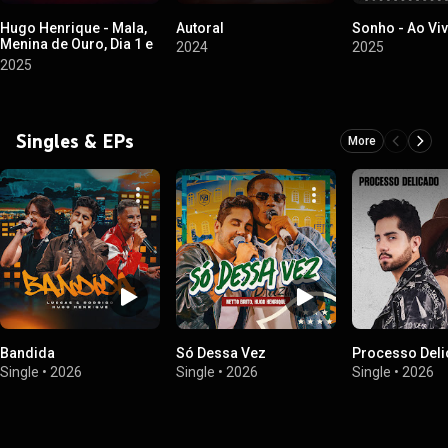
Hugo Henrique - Mala,
Autoral
Sonho - Ao Vi
Menina de Ouro, Dia 1 e
2024
2025
muito mais
2025
Singles & EPs
More
Bandida
Só Dessa Vez
Processo Del
Single
•
2026
Single
•
2026
Single
•
2026