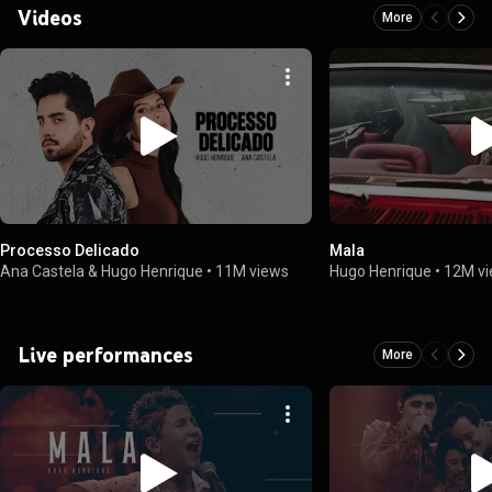
Videos
More
Processo Delicado
Mala
Ana Castela & Hugo Henrique
•
11M views
Hugo Henrique
•
12M v
Live performances
More