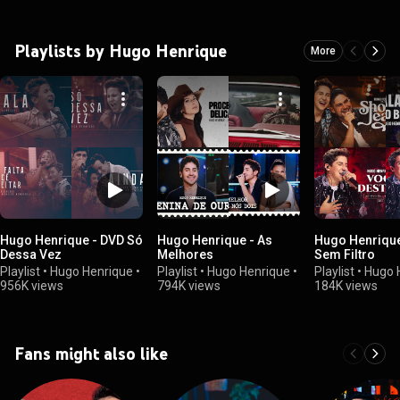
Playlists by Hugo Henrique
More
Hugo Henrique - DVD Só
Hugo Henrique - As
Hugo Henrique
Dessa Vez
Melhores
Sem Filtro
Playlist
•
Hugo Henrique
•
Playlist
•
Hugo Henrique
•
Playlist
•
Hugo 
956K views
794K views
184K views
Fans might also like