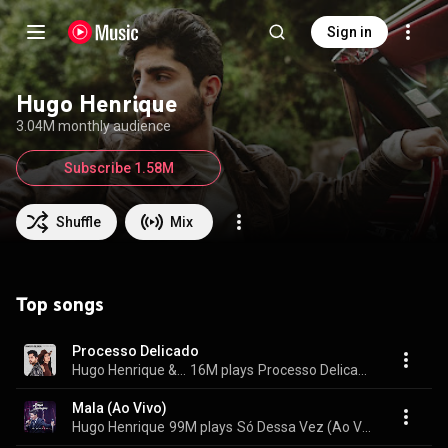
Sign in
Hugo Henrique
3.04M monthly audience
Subscribe 1.58M
Shuffle
Mix
Top songs
Processo Delicado
Hugo Henrique & Ana Castela
16M plays
Processo Delicado
Mala (Ao Vivo)
Hugo Henrique
99M plays
Só Dessa Vez (Ao Vivo)