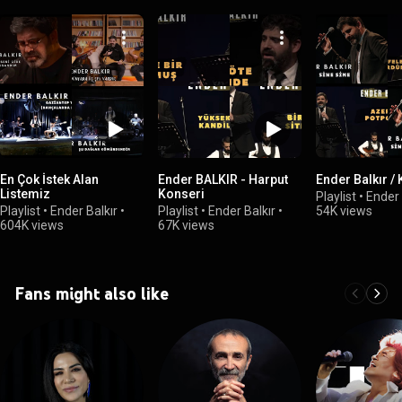
En Çok İstek Alan
Ender BALKIR - Harput
Ender Balkır /
Listemiz
Konseri
Playlist
•
Ender 
Playlist
•
Ender Balkır
•
Playlist
•
Ender Balkır
•
54K views
604K views
67K views
Fans might also like