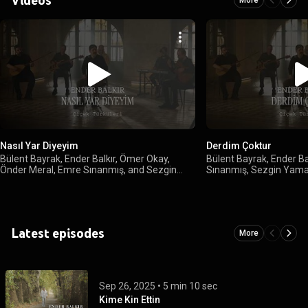
Nasıl Yar Diyeyim
Derdim Çoktur
Bülent Bayrak, Ender Balkır, Ömer Okay,
Bülent Bayrak, Ender B
Önder Meral, Emre Sınanmış, and Sezgin
Sınanmış, Sezgin Yam
Yaman
•
137K views
Fidan
•
128K views
Latest episodes
More
Sep 26, 2025
 • 
5 min 10 sec
Kime Kin Ettin