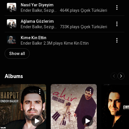
Nasıl Yar Diyeyim
Ender Balkır, Sezgin Yaman, Önder Meral, Bülent Bayrak, Ömer Okay, and Emre Sınanmış
464K plays
Çiçek Türküleri
Ağlama Gözlerim
Ender Balkır, Sezgin Yaman, Bülent Bayrak, Ömer Okay, Önder Meral, and Emre Sınanmış
733K plays
Çiçek Türküleri
Kime Kin Ettin
Ender Balkır
2.3M plays
Kime Kin Ettin
Show all
Albums