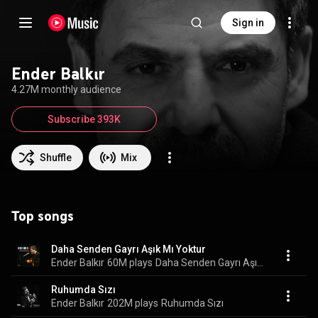
Sign in
Ender Balkır
4.27M monthly audience
Subscribe 393K
Shuffle
Mix
Top songs
Daha Senden Gayrı Aşık Mı Yoktur
Ender Balkır
60M plays
Daha Senden Gayrı Aşık Mı Yoktur
Ruhumda Sızı
Ender Balkır
202M plays
Ruhumda Sızı