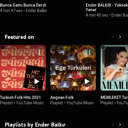
Bunca Gamı Bunca Derdi
Ender BALKIR - Yüksek
Yanar
4 min 47 sec
•
Ender Balkır
4 min 40 sec
•
Ender Bal
Featured on
Turkish Folk Hits 2021
Aegean Folk
MEMLEKET Turk
Playlist
•
YouTube Music
Playlist
•
YouTube Music
Playlist
•
YouTu
Playlists by Ender Balkır