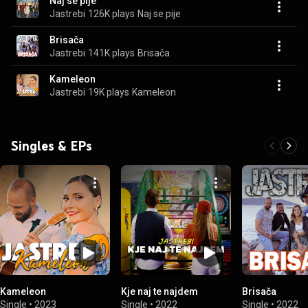
Naj se pije
Jastrebi
126K plays
Naj se pije
Brisača
Jastrebi
141K plays
Brisača
Kameleon
Jastrebi
19K plays
Kameleon
Singles & EPs
Kameleon
Kje naj te najdem
Brisača
Single
•
2023
Single
•
2022
Single
•
2022