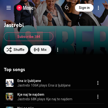
Sign in
Jastrebi
Subscribe 184
Shuffle
Mix
Top songs
Ena iz ljubljane
Jastrebi
106K plays
Ena iz ljubljane
Kje naj te najdem
Jastrebi
68K plays
Kje naj te najdem