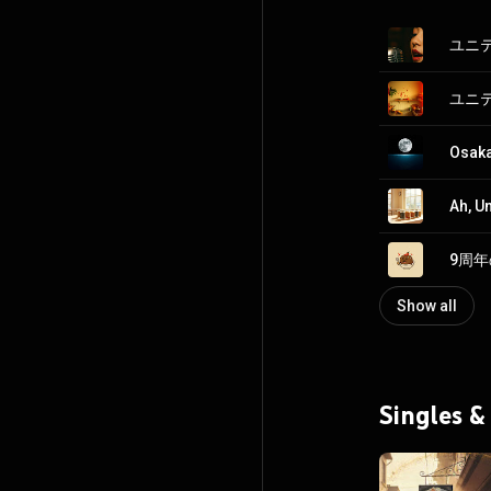
Osaka
Ah, Un
9周
Show all
Singles &