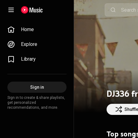
Home
Explore
Library
Sign in
DJ336 f
Sign in to create & share playlists,
get personalized
recommendations, and more.
Shuffl
Top song