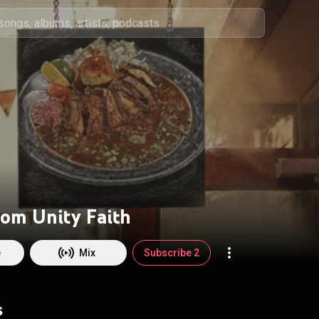
rom Unity Faith
e
Mix
Subscribe 2
s