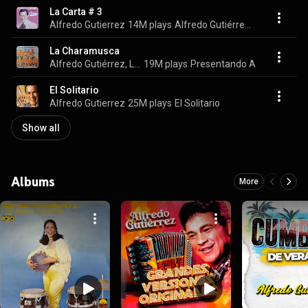
La Carta # 3
Alfredo Gutierrez
14M plays
Alfredo Gutiérrez Y Su Conjunto
La Charamusca
Alfredo Gutiérrez, Los Caporales Del Magdalena, & Gabriel Chamorro
19M plays
Presentando A
El Solitario
Alfredo Gutierrez
25M plays
El Solitario
Show all
Albums
More