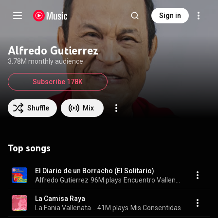
Sign in
Alfredo Gutierrez
3.78M monthly audience
Subscribe 178K
Shuffle
Mix
Top songs
El Diario de un Borracho (El Solitario)
Alfredo Gutierrez
96M plays
Encuentro Vallenato
La Camisa Raya
La Fania Vallenata, Alfredo Gutierrez, & Juan Piña
41M plays
Mis Consentidas