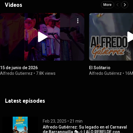
Videos
More
15 de junio de 2026
El Solitario
Alfredo Gutierrez
•
7.8K views
Alfredo Gutiérrez
•
16M
Latest episodes
Feb 23, 2025
 • 
21 min
Alfredo Gutiérrez: Su legado en el Carnaval
de Barranquilla 🎭🎶 | ALO REBELDE con