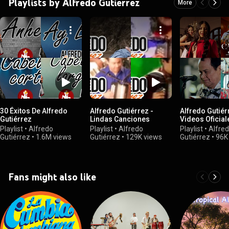
Playlists by Alfredo Gutierrez
More
30 Éxitos De Alfredo
Alfredo Gutiérrez -
Alfredo Gutiér
Gutiérrez
Lindas Canciones
Videos Oficial
Playlist
•
Alfredo
Playlist
•
Alfredo
Playlist
•
Alfre
Gutiérrez
•
1.6M views
Gutiérrez
•
129K views
Gutiérrez
•
96K
Fans might also like