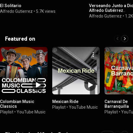
El Solitario
Verseando Junto a Di
Alfredo Gutiérrez
Alfredo Gutierrez
•
5.7K views
#ElTresVecesReyVall
Alfredo Gutierrez
•
1.2K
Featured on
Colombian Music
Mexican Ride
Carnaval De
Classics
Barranquilla
Playlist
•
YouTube Music
Playlist
•
YouTube Music
Playlist
•
YouTu