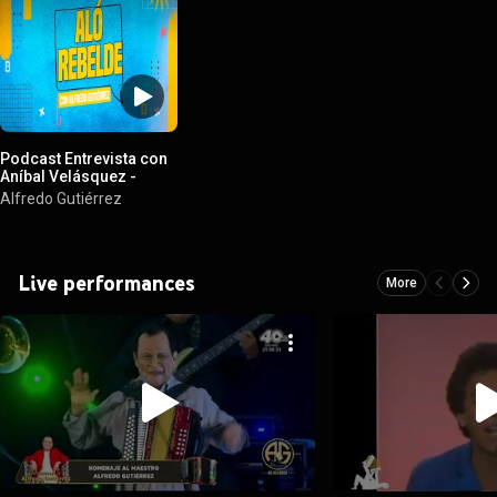
Podcast Entrevista con
Aníbal Velásquez -
Alfredo Gutierrez -
Alfredo Gutiérrez
#alfredogutierrez -
#eltresvecesreyvallenato
Live performances
More