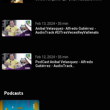
Fausto Pérez
Feb 13, 2024
 • 
35 min
Anibal Velasquez- Alfredo Gutiérrez -
AudioTrack #ElTresVecesReyVallenato
Feb 12, 2024
 • 
35 min
PodCast Anibal Velasquez - Alfredo
Gutiérrez - AudioTrack
#ElTresVecesReyVallenato
Podcasts