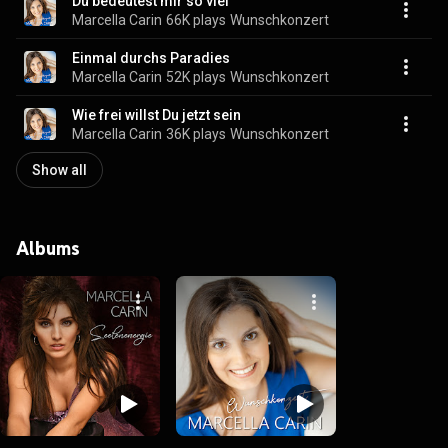
Du bedeutest mir so viel
Marcella Carin
66K plays
Wunschkonzert
Einmal durchs Paradies
Marcella Carin
52K plays
Wunschkonzert
Wie frei willst Du jetzt sein
Marcella Carin
36K plays
Wunschkonzert
Show all
Albums