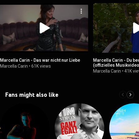
Marcella Carin - Das war nicht nur Liebe
Marcella Carin - Du be
(offizielles Musikvide
Marcella Carin
•
61K views
Marcella Carin
•
41K vi
Fans might also like