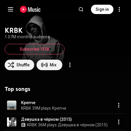
Sign in
KRBK
1.07M monthly audience
Subscribe 135K
Shuffle
Mix
Top songs
Крепче
KRBK
39M plays
Крепче
Девушка в чёрном (2015)
KRBK
36M plays
Девушка в чёрном (2015)