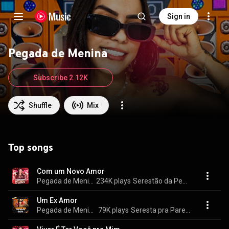
Sign in
Pegada de Menina
Subscribe 2.12K
Shuffle
Mix
Top songs
Com um Novo Amor
Pegada de Menina
234K plays
Serestão da Pegada de Menina
Um Ex Amor
Pegada de Menina
79K plays
Seresta pra Paredão