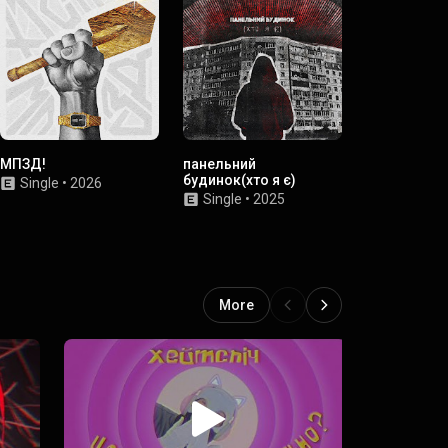
МПЗД!
панельний
ЮНІТІ
будинок(хто я є)
Single
•
2026
Single
•
2
Single
•
2025
More