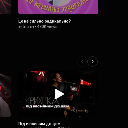
це не сильно радикально?
птахи лет
хейтспіч
•
480K views
хейтспіч
•
1
Під весняним дощем