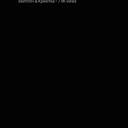
хейтспіч
&
Крихітка
•
7.9K views