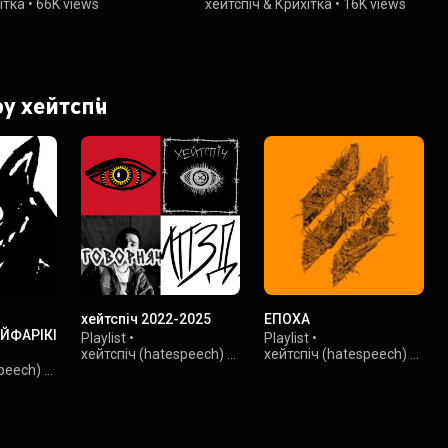
ітка
•
66K views
хейтспіч
&
Крихітка
•
16K views
by хейтспіч
хейтспіч 2022-2025
ЕПОХА
АЙФАРІКІ
Playlist
•
Playlist
•
хейтспіч (hatespeech)
•
хейтспіч (hatespeech)
•
speech)
•
185K views
71K views