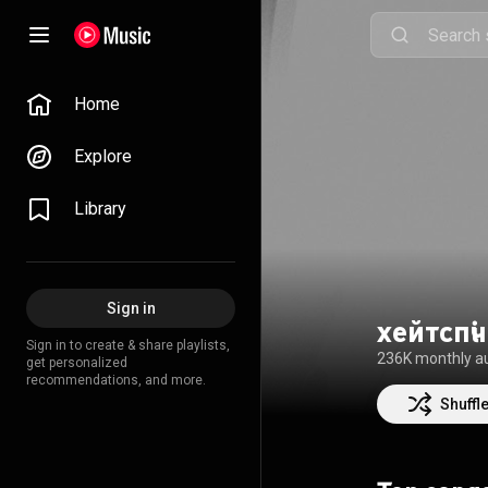
Home
Explore
Library
Sign in
хейтспіч
Sign in to create & share playlists,
236K monthly a
get personalized
recommendations, and more.
Shuffl