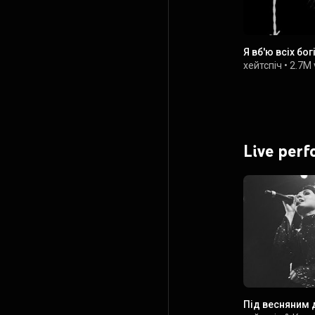
Я вб'ю всіх бог
хейтспіч
•
2.7M 
Live per
Під весняним