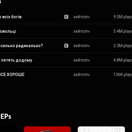
s
ю всіх богів
хейтспіч
9.5M play
овольці
хейтспіч
5.4M play
е сильно радикально?
хейтспіч
2.3M play
и летять додому
хейтспіч
4.8M play
 ВСЕ ХОРОШЕ
хейтспіч
136K play
 EPs