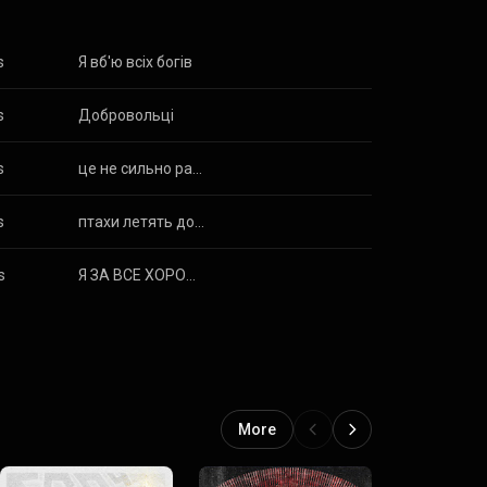
s
Я вб'ю всіх богів
s
Добровольці
s
це не сильно радикально?
s
птахи летять додому
s
Я ЗА ВСЕ ХОРОШЕ
More