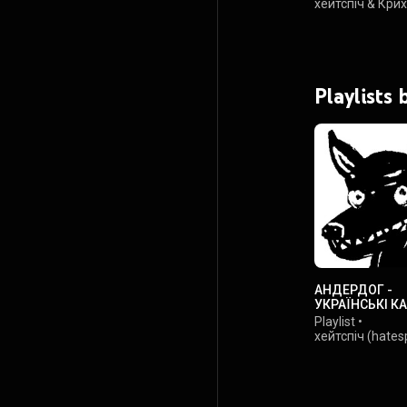
хейтспіч
&
Крих
Playlists 
АНДЕРДОГ -
УКРАЇНСЬКІ К
Playlist
•
хейтспіч (hate
281K views