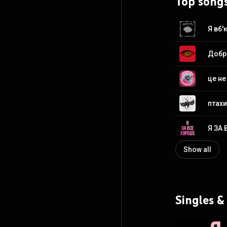
Top song
Я вб'
Добр
це н
птах
Я ЗА
Show all
Singles &