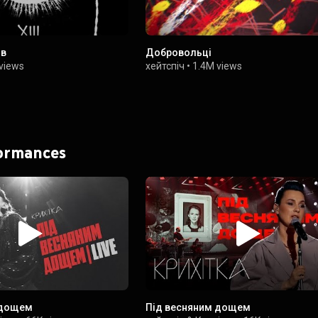
ів
Добровольці
views
хейтспіч
•
1.4M views
formances
 дощем
Під весняним дощем