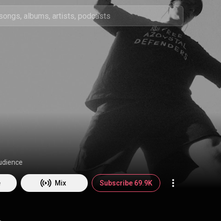
udience
e
Mix
Subscribe 69.9K