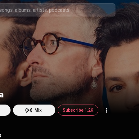
a
e
Mix
Subscribe 1.2K
s