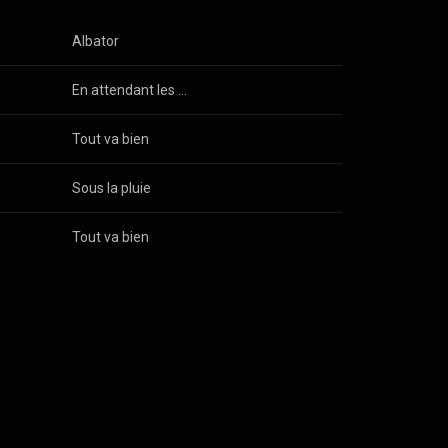
Albator
En attendant les hirondelles...
Tout va bien
Sous la pluie
Tout va bien