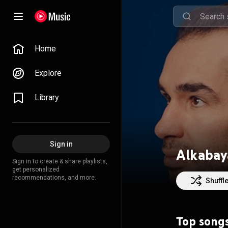
Home
Explore
Library
Sign in
Alkabay
Sign in to create & share playlists,
get personalized
recommendations, and more.
Shuffl
Top song