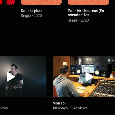
Sous la pluie
Pour être heureux (En
attendant les
Single
•
2020
hirondelles)
Single
•
2020
Mon roi
views
Alkabaya
•
9.4K views