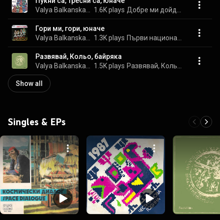
Пукни са, тресни са, юначе
Valya Balkanska & Оркестър с диригент Христо Тодоров
1.6K plays
Добре ми дойде, юначе
Гори ми, гори, юначе
Valya Balkanska & Зах. Тенджуков
1.3K plays
Първи национален събор на народното творчество: Копривщица, 1965 година
Развявай, Кольо, байряка
Valya Balkanska & Странджанската група
1.5K plays
Развявай, Кольо, байряка
Show all
Singles & EPs