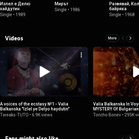
Излел е Делю
Мирът
Развявай, Кол
хайдутин
байряка
Single
•
1986
Single
•
1989
Single
•
1968
Videos
More
A voices of the ecstasy №1 - Valia
Valia Balkanska In Vo
Balkanska "Izlel ye Delyo haydutin"
MYSTERY Of Bulgarian
Tweaks-TUTO
•
6.9K views
Toncho Bonev
•
295K v
Fans might also like