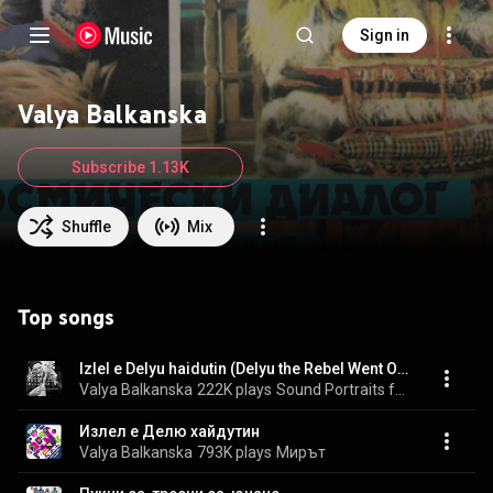
Sign in
Valya Balkanska
Subscribe 1.13K
Shuffle
Mix
Top songs
Izlel e Delyu haidutin (Delyu the Rebel Went Out)
Valya Balkanska
222K plays
Sound Portraits from Bulgaria: A Journey to a Vanished World
Излел е Делю хайдутин
Valya Balkanska
793K plays
Мирът