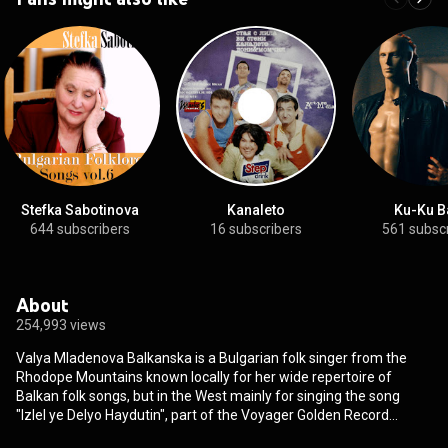
Stefka Sabotinova
Kanaleto
Ku-Ku B
644 subscribers
16 subscribers
561 subsc
About
254,993 views
Valya Mladenova Balkanska is a Bulgarian folk singer from the
Rhodope Mountains known locally for her wide repertoire of
Balkan folk songs, but in the West mainly for singing the song
"Izlel ye Delyo Haydutin", part of the Voyager Golden Record
selection of music included in the two Voyager spacecraft