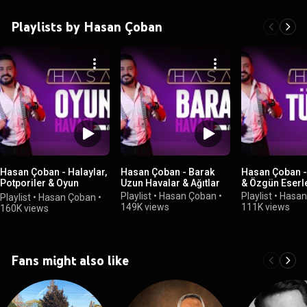
Playlists by Hasan Çoban
Hasan Çoban - Halaylar,
Hasan Çoban - Barak
Hasan Çoban -
Potporiler & Oyun
Uzun Havalar & Ağıtlar
& Özgün Eserl
Havaları
Playlist
•
Hasan Çoban
•
Playlist
•
Hasan
Playlist
•
Hasan Çoban
•
149K views
111K views
160K views
Fans might also like