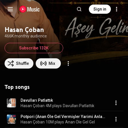
Sign in
Hasan Çoban
466K monthly audience
Subscribe 132K
Shuffle
Mix
Top songs
Davulları Patlattık
Hasan Çoban
4M plays
Davulları Patlattık
Potpori (Anan Öle Gel Vermişler Yarimi Anlamadın Yar)
Hasan Çoban
10M plays
Anan Öle Gel Gel