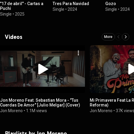
"17 de abril" - Cartas a
Tres Para Navidad
Gozo
Puchi
Single
•
2024
Single
•
2024
Single
•
2025
Videos
More
Jon Moreno Feat. Sebastian Mora - "Tus
Mi Primavera Feat La R
Cuerdas De Amor" [Julio Melgar] (Cover)
Reforma)
Jon Moreno
•
1.1M views
Jon Moreno
•
37K view
Playlists by Jon Moreno