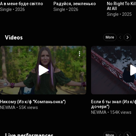
А в мене буде світло
Радуйся, земленько
No Right To Ki
At All
Single
•
2026
Single
•
2026
Single
•
2025
Videos
More
Никому (Из к/ф "Компаньонка")
Если б ты знал (Из к
дочери")
NEWMA
•
55K views
NEWMA
•
154K views
Live performances
More