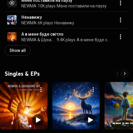
Мене поставили на паузу
NEWMA
10K plays
Мене поставили на паузу
Ненавижу
NEWMA
6K plays
Ненавижу
А в мене буде світло
NEWMA & Шукаємо Хіт
9.4K plays
А в мене буде світло
Show all
Singles & EPs