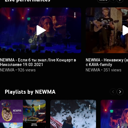
NEWMA - Если б ты знал /live Концерт в
NEWMA - Ненавижу (a
Николаеве 19.03.2021
c KAVA-family
NEWMA
•
926 views
NEWMA
•
351 views
Playlists by NEWMA