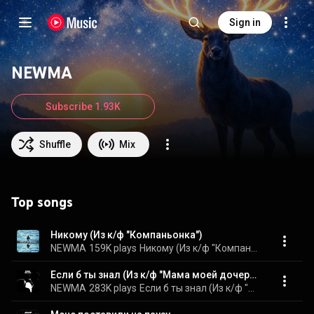
Sign in
NEWMA
Subscribe 1.93K
Shuffle
Mix
Top songs
Никому (Из к/ф "Компаньонка")
NEWMA
159K plays
Никому (Из к/ф "Компаньонка")
Если б ты знал (Из к/ф "Мама моей дочери")
NEWMA
283K plays
Если б ты знал (Из к/ф "Мама моей дочери")