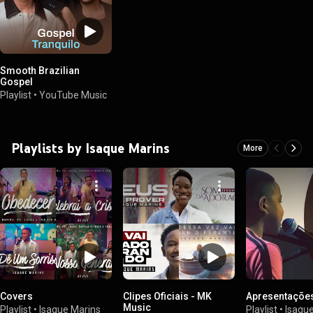
Smooth Brazilian
Gospel
Playlist
•
YouTube Music
Playlists by Isaque Marins
More
Covers
Clipes Oficiais - MK
Apresentações
Music
Playlist
•
Isaque Marins
Playlist
•
Isaqu