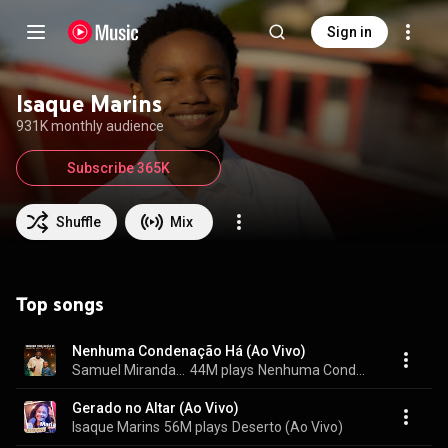
Sign in
Isaque Marins
931K monthly audience
Subscribe 365K
Shuffle
Mix
Top songs
Nenhuma Condenação Há (Ao Vivo)
Samuel Miranda & Isaque Marins
44M plays
Nenhuma Condenação Há (Ao Vivo)
Gerado no Altar (Ao Vivo)
Isaque Marins
56M plays
Deserto (Ao Vivo)