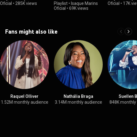
Oficial
•
285K views
Playlist
•
Isaque Marins
Oficial
•
17K vi
Oficial
•
69K views
Fans might also like
Raquel Olliver
Nathália Braga
Suellen 
1.52M monthly audience
3.14M monthly audience
848K monthly