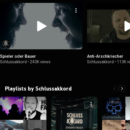
Spieler oder Bauer
Anti-Arschkriecher
Schlussakkord
•
243K views
Schlussakkord
•
113K v
Playlists by Schlussakkord