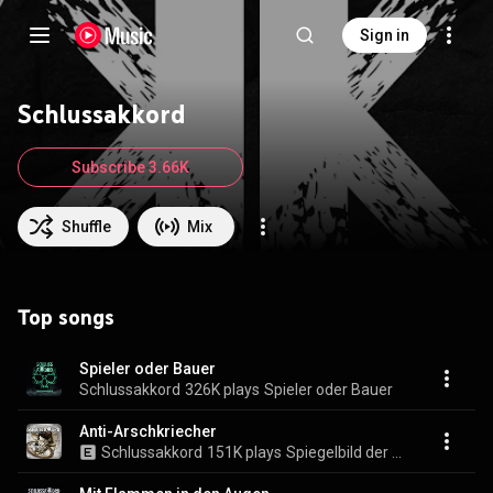
Sign in
Schlussakkord
Subscribe 3.66K
Shuffle
Mix
Top songs
Spieler oder Bauer
Schlussakkord
326K plays
Spieler oder Bauer
Anti-Arschkriecher
Schlussakkord
151K plays
Spiegelbild der Zeit