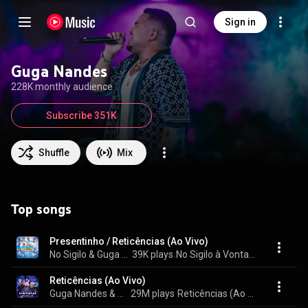
Sign in
Guga Nandes
228K monthly audience
Subscribe 351K
Shuffle
Mix
Top songs
Presentinho / Reticências (Ao Vivo)
No Sigilo & Guga Nandes
39K plays
No Sigilo à Vontade (Completo) (Ao Vivo)
Reticências (Ao Vivo)
Guga Nandes & Suel
29M plays
Reticências (Ao Vivo)