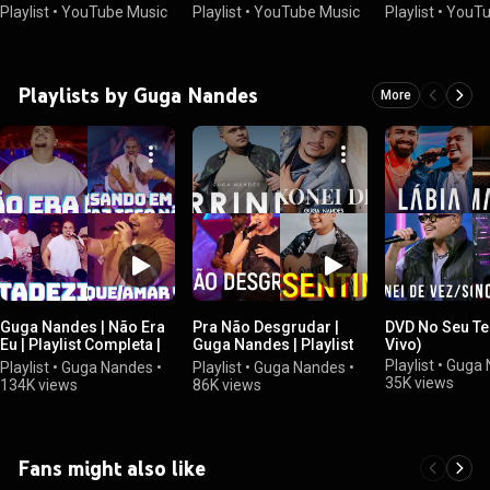
Playlist
•
YouTube Music
Playlist
•
YouTube Music
Playlist
•
YouTu
Playlists by Guga Nandes
More
Guga Nandes | Não Era
Pra Não Desgrudar |
DVD No Seu T
Eu | Playlist Completa |
Guga Nandes | Playlist
Vivo)
As Melhores | Apostas |
Completa | Pagode 2021
Playlist
•
Guga 
Playlist
•
Guga Nandes
•
Playlist
•
Guga Nandes
•
Lançamentos | Pagode
| Eu pedi pra Deus um
35K views
134K views
86K views
2023
presentinho |
Lançamentos do
Pagode
Fans might also like