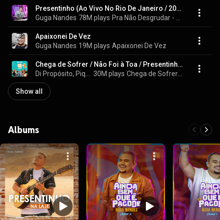
Presentinho (Ao Vivo No Rio De Janeiro / 2019)
Guga Nandes
78M plays
Pra Não Desgrudar - Presentinho (Ao Vivo)
Apaixonei De Vez
Guga Nandes
19M plays
Apaixonei De Vez
Chega de Sofrer / Não Foi à Toa / Presentinho / Manda Áudio (Ao Vivo)
Di Propósito, Pique Novo, & Guga Nandes
30M plays
Chega de Sofrer / Não Foi à Toa / Presentinho / Manda Áudio (Ao Vivo)
Show all
Albums