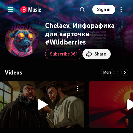
Sign in
Chelaev. Инфографика
для карточки
#Wildberries
Subscribe 361
Share
Videos
More