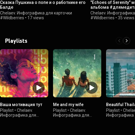
Сказка Пушкина о попе и о работнике его
"Echoes of Serenity" 
Балде
альбома #длямедит
под музыку
Chelaev. Инфографика для карточки
Chelaev. Инфографика
#Wildberries
•
17 views
#Wildberries
•
35 views
Playlists
Ваша мотивация тут
Me and my wife
Beautiful Thai
Playlist
•
Chelaev.
Playlist
•
Chelaev.
Playlist
•
Chelae
Инфографика для
Инфографика для
Инфографика 
карточки #Wildberries
•
карточки #Wildberries
•
карточки #Wil
8 views
7 views
1 view