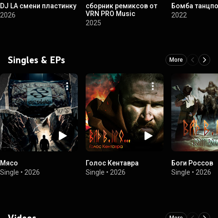
DJ LA смени пластинку
сборник ремиксов от
Бомба танцп
VRN PRO Music
2026
2022
2025
Singles & EPs
More
Мясо
Голос Кентавра
Боги Россов
Single
•
2026
Single
•
2026
Single
•
2026
Videos
More