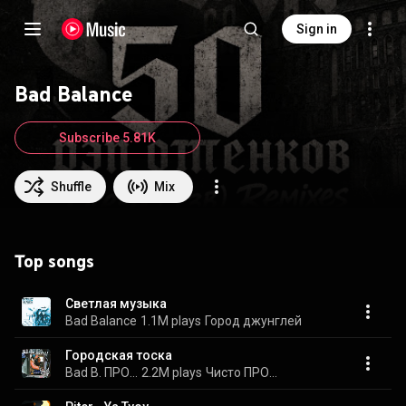
Sign in
Bad Balance
Subscribe 5.81K
Shuffle
Mix
Top songs
Светлая музыка
Bad Balance
1.1M plays
Город джунглей
Городская тоска
Bad B. ПРО...
2.2M plays
Чисто ПРО...