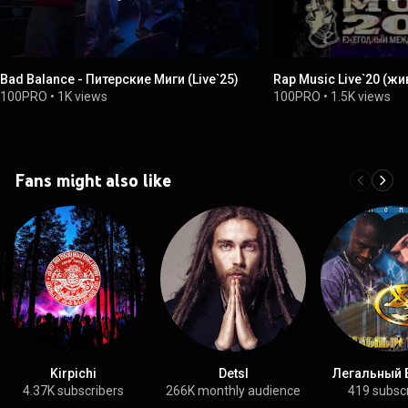
Bad Balance - Питерские Миги (Live`25)
Rap Music Live`20 (жи
100PRO
•
1K views
100PRO
•
1.5K views
Fans might also like
Kirpichi
Detsl
Легальный 
4.37K subscribers
266K monthly audience
419 subsc