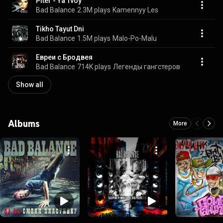
Piter - Ya Tvoy
Bad Balance
2.3M plays
Kamennyy Les
Tikho Tayut Dni
Bad Balance
1.5M plays
Malo-Po-Malu
Евреи с Бродвея
Bad Balance
714K plays
Легенды гангстеров
Show all
Albums
More